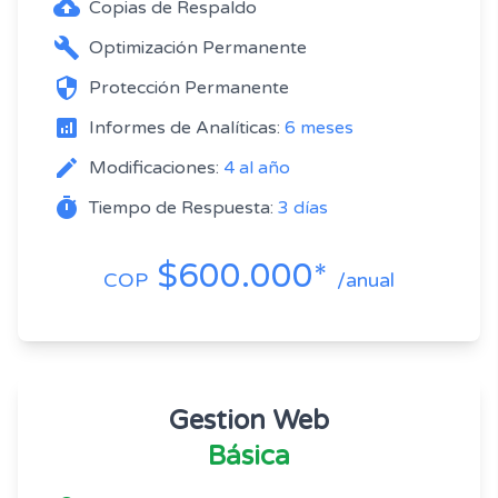
backup
Copias de Respaldo
build
Optimización Permanente
security
Protección Permanente
analytics
Informes de Analíticas:
6 meses
edit
Modificaciones:
4 al año
timer
Tiempo de Respuesta:
3 días
$600.000*
COP
/anual
Gestion Web
Básica